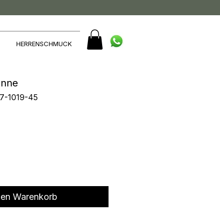
HERRENSCHMUCK
onne
47-1019-45
den Warenkorb