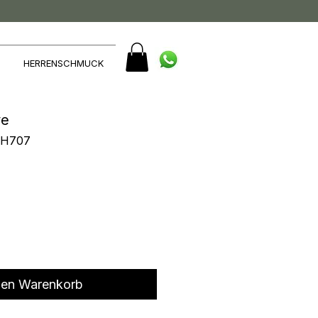
HERRENSCHMUCK
ve
OH707
den Warenkorb