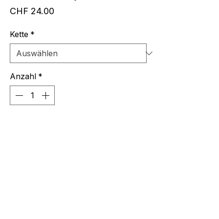
Preis
CHF 24.00
Kette
*
Anzahl
*
In den Warenkorb
Halsketteli Silber mit grauem
Mondsteinanhänger, D 17.5mm