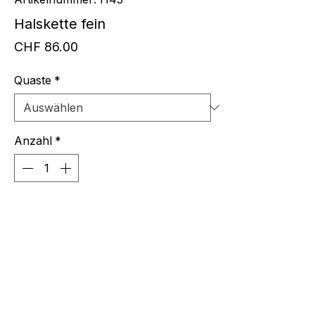
Halskette fein
Preis
CHF 86.00
Quaste
*
Anzahl
*
In den Warenkorb
Ypsilonkette mit Quastenanhänger,
Kette geht oben um den
Hals,gröseenverstellbar