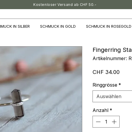
Kostenloser Versand ab CHF 50.-
MUCK IN SILBER
SCHMUCK IN GOLD
SCHMUCK IN ROSEGOLD
Fingerring St
Artikelnummer: 
Preis
CHF 34.00
Ringgrösse
*
Auswählen
Anzahl
*