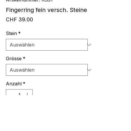
Fingerring fein versch. Steine
Preis
CHF 39.00
Stein
*
Grösse
*
Anzahl
*
In den Warenkorb
Fingerring fein mit Silber gefasst,