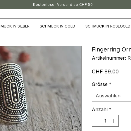
Kostenloser Versand ab CHF 50.-
MUCK IN SILBER
SCHMUCK IN GOLD
SCHMUCK IN ROSEGOLD
Fingerring O
Artikelnummer: 
Preis
CHF 89.00
Grösse
*
Auswählen
Anzahl
*