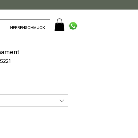
HERRENSCHMUCK
rnament
RS221