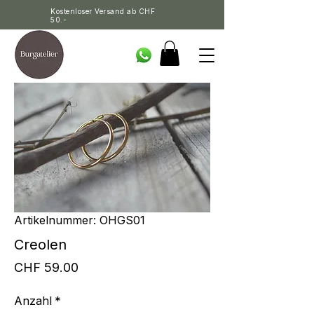
Kostenloser Versand ab CHF
50.-
Artikelnummer: OHGS01
Creolen
Preis
CHF 59.00
Anzahl
*