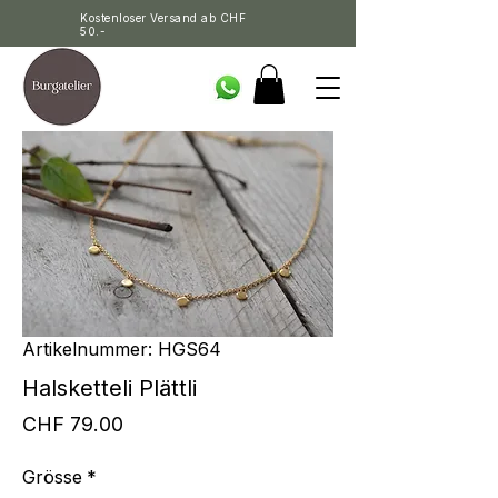
Kostenloser Versand ab CHF
50.-
Artikelnummer: HGS64
Halsketteli Plättli
Preis
CHF 79.00
Grösse
*