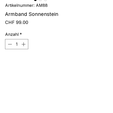
Artikelnummer: AM88
Armband Sonnenstein
Preis
CHF 99.00
Anzahl
*
In den Warenkorb
Armbkette Silber mit Sonnenstein,
grössenverstellbar 19-22cm
© 2019 Burg Atelier