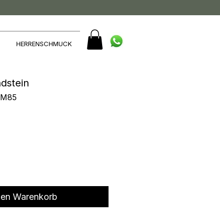
HERRENSCHMUCK
dstein
AM85
den Warenkorb