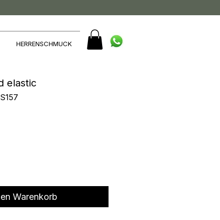
HERRENSCHMUCK
 elastic
AS157
den Warenkorb