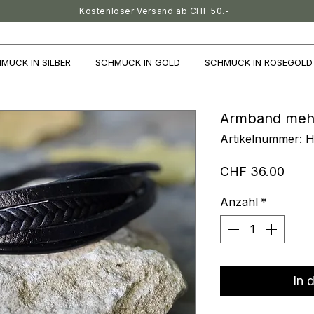
Kostenloser Versand ab CHF 50.-
MUCK IN SILBER
SCHMUCK IN GOLD
SCHMUCK IN ROSEGOLD
Armband meh
Artikelnummer: 
Preis
CHF 36.00
Anzahl
*
In 