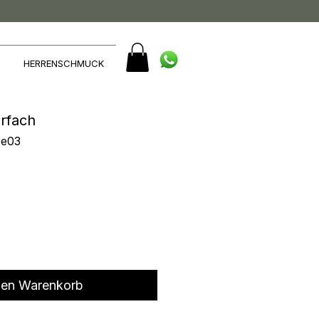
HERRENSCHMUCK
rfach
He03
den Warenkorb