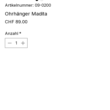
Artikelnummer: 09-0200
Ohrhänger Madita
Preis
CHF 89.00
Anzahl
*
In den Warenkorb
Ohrhänger Silber Creolen 12mm mit
geschliffenm Anhänger in
Bergkristall 13mm