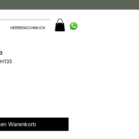
HERRENSCHMUCK
a
OH133
den Warenkorb