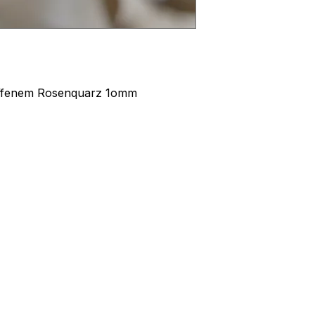
liffenem Rosenquarz 1omm