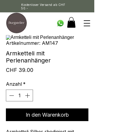
Kostenloser Versand ab CHF
50.-
Artikelnummer: AM147
Armketteli mit
Perlenanhänger
Preis
CHF 39.00
Anzahl
*
In den Warenkorb
Armketteli Silber rhodiniert mit